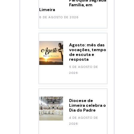
Paróquia Sagrada
Família, em
Limeira
6 DE AGOSTO DE 2026
Agosto: mês das
vocações, tempo
de escuta e
resposta
5 DE AGOSTO DE
2026
Diocese de
Limeira celebra o
Dia do Padre
4 DE AGOSTO DE
2026