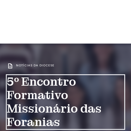
NOTÍCIAS DA DIOCESE
5º Encontro
Formativo
Missionário das
Foranias