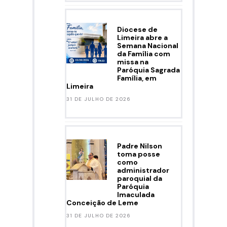
Diocese de
Limeira abre a
Semana Nacional
da Família com
missa na
Paróquia Sagrada
Família, em
Limeira
31 DE JULHO DE 2026
Padre Nilson
toma posse
como
administrador
paroquial da
Paróquia
Imaculada
Conceição de Leme
31 DE JULHO DE 2026