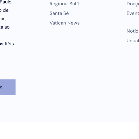
Paulo.
Regional Sul 1
Doaç
o de
Santa Sé
Even
as,
Vatican News
ta ao
Notíc
Unca
s fiéis
PROCURAR