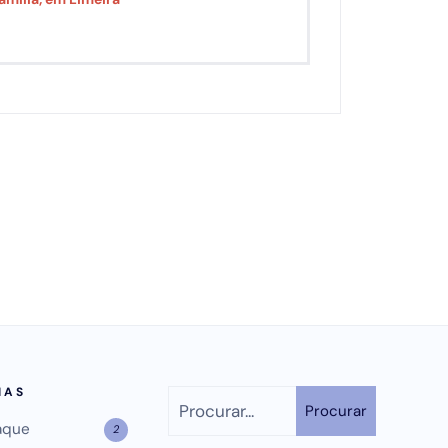
IAS
Procurar
aque
2