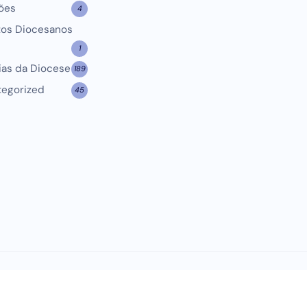
ões
4
tos Diocesanos
1
ias da Diocese
189
tegorized
45
CNBB
REGIONAL SUL 1
SANTA SÉ
VATICAN NEWS