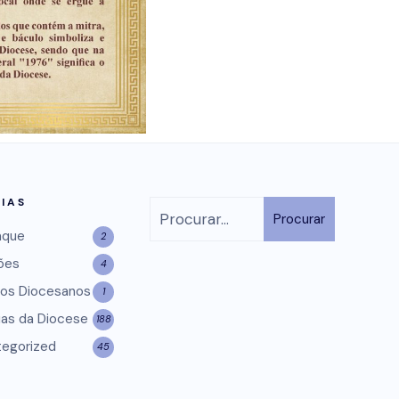
IAS
Procurar
aque
2
ões
4
os Diocesanos
1
ias da Diocese
188
egorized
45