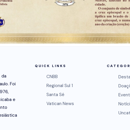
QUICK LINKS
CATEGOR
a da
CNBB
Dest
aulo. Foi
Regional Sul 1
Doaç
1976,
Santa Sé
Event
icaba e
Vatican News
Notíc
ento
Uncat
esiástica