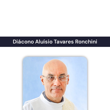
Diácono Aluísio Tavares Ronchini