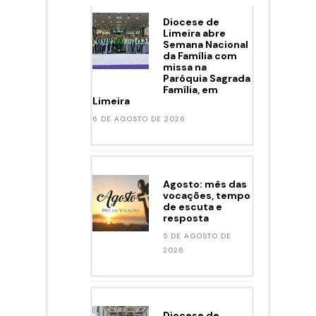
Diocese de
Limeira abre
Semana Nacional
da Família com
missa na
Paróquia Sagrada
Família, em
Limeira
6 DE AGOSTO DE 2026
Agosto: mês das
vocações, tempo
de escuta e
resposta
5 DE AGOSTO DE
2026
Diocese de