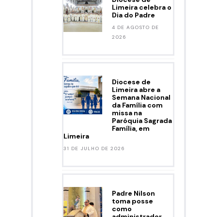
Limeira celebra o
Dia do Padre
4 DE AGOSTO DE
2026
Diocese de
Limeira abre a
Semana Nacional
da Família com
missa na
Paróquia Sagrada
Família, em
Limeira
31 DE JULHO DE 2026
Padre Nilson
toma posse
como
administrador