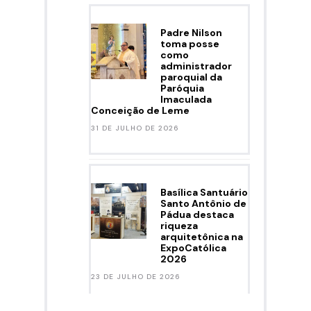
Padre Nilson
toma posse
como
administrador
paroquial da
Paróquia
Imaculada
Conceição de Leme
31 DE JULHO DE 2026
Basílica Santuário
Santo Antônio de
Pádua destaca
riqueza
arquitetônica na
ExpoCatólica
2026
23 DE JULHO DE 2026