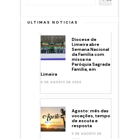
ULTIMAS NOTICIAS
Diocese de
Limeira abre
Semana Nacional
da Família com
missa na
Paróquia Sagrada
Família, em
Limeira
6 DE AGOSTO DE 2026
Agosto: mês das
vocações, tempo
de escuta e
resposta
5 DE AGOSTO DE