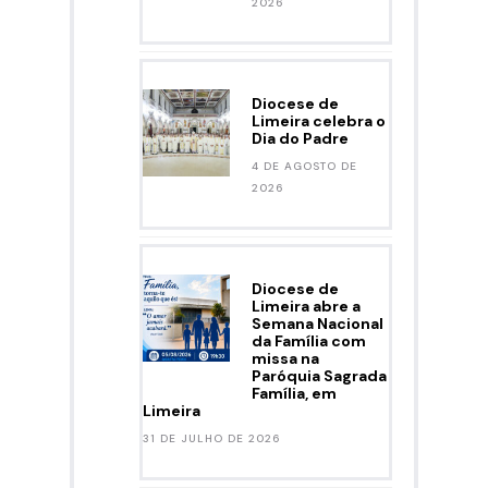
2026
Diocese de
Limeira celebra o
Dia do Padre
4 DE AGOSTO DE
2026
Diocese de
Limeira abre a
Semana Nacional
da Família com
missa na
Paróquia Sagrada
Família, em
Limeira
31 DE JULHO DE 2026