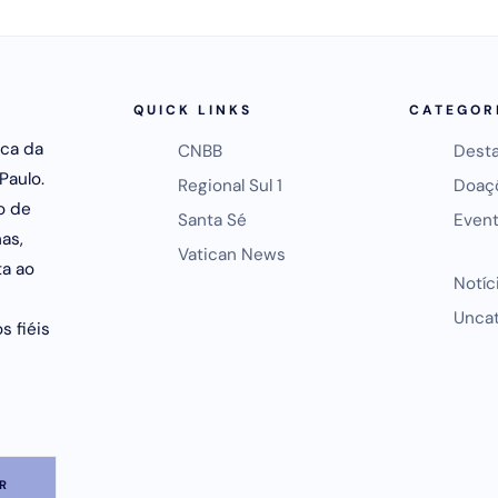
QUICK LINKS
CATEGOR
ica da
CNBB
Dest
Paulo.
Regional Sul 1
Doaç
o de
Santa Sé
Even
as,
Vatican News
ta ao
Notíc
Unca
s fiéis