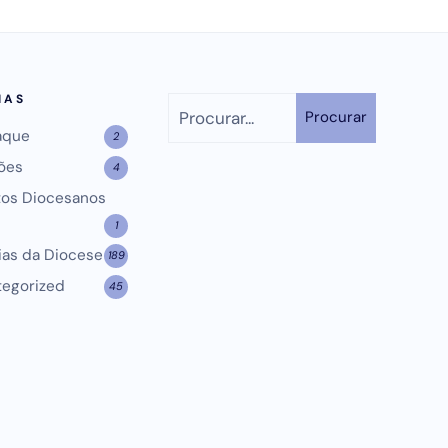
IAS
Procurar
aque
2
ões
4
tos Diocesanos
1
ias da Diocese
189
tegorized
45