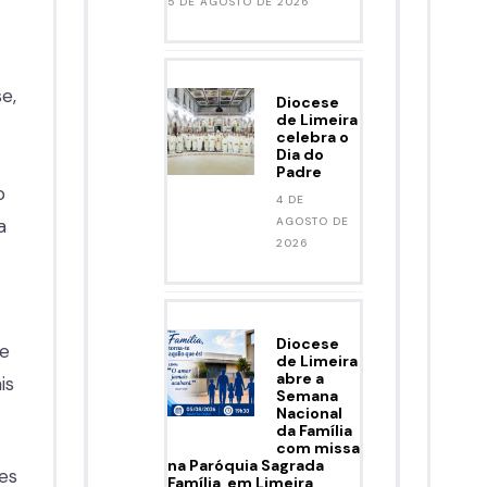
5 DE AGOSTO DE 2026
e,
Diocese
de Limeira
celebra o
Dia do
Padre
o
4 DE
a
AGOSTO DE
2026
Diocese
de
de Limeira
abre a
is
Semana
Nacional
da Família
com missa
na Paróquia Sagrada
es
Família, em Limeira