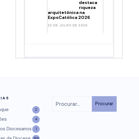
destaca
riqueza
arquitetônica na
ExpoCatólica 2026
23 DE JULHO DE 2026
IAS
Procurar
aque
2
ões
4
os Diocesanos
1
ias da Diocese
189