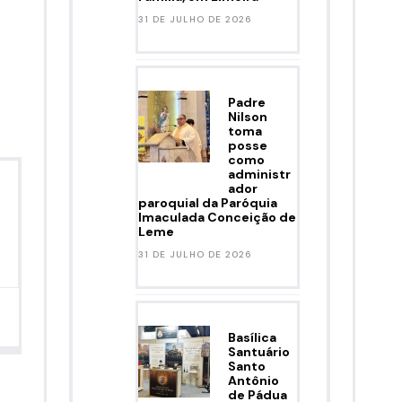
31 DE JULHO DE 2026
Padre
Nilson
toma
posse
como
administr
ador
paroquial da Paróquia
Imaculada Conceição de
Leme
31 DE JULHO DE 2026
Basílica
Santuário
Santo
Antônio
de Pádua