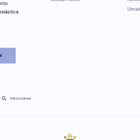
ento
Uncat
esiástica
PROCURAR