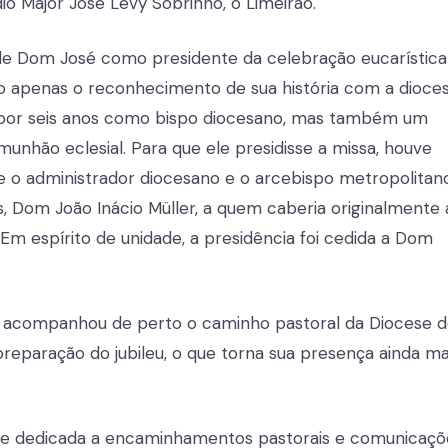
dio Major José Levy Sobrinho, o Limeirão.
 de Dom José como presidente da celebração eucarística
o apenas o reconhecimento de sua história com a dioces
por seis anos como bispo diocesano, mas também um
unhão eclesial. Para que ele presidisse a missa, houve
e o administrador diocesano e o arcebispo metropolitan
, Dom João Inácio Müller, a quem caberia originalmente 
 Em espírito de unidade, a presidência foi cedida a Dom
 acompanhou de perto o caminho pastoral da Diocese 
eparação do jubileu, o que torna sua presença ainda ma
te dedicada a encaminhamentos pastorais e comunicaçõ