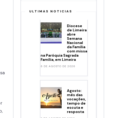
ULTIMAS NOTICIAS
Diocese
de Limeira
abre
Semana
Nacional
da Família
com missa
na Paróquia Sagrada
Família, em Limeira
6 DE AGOSTO DE 2026
ssa
Agosto:
mês das
vocações,
er
tempo de
escuta e
o,
resposta