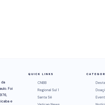
QUICK LINKS
CATEGOR
a da
CNBB
Dest
aulo. Foi
Regional Sul 1
Doaç
1976,
Santa Sé
Event
icaba e
Vatican News
Notíc