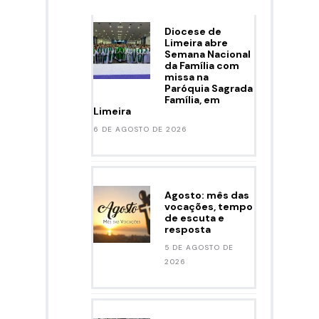
Diocese de
Limeira abre
Semana Nacional
da Família com
missa na
Paróquia Sagrada
Família, em
Limeira
6 DE AGOSTO DE 2026
Agosto: mês das
vocações, tempo
de escuta e
resposta
5 DE AGOSTO DE
2026