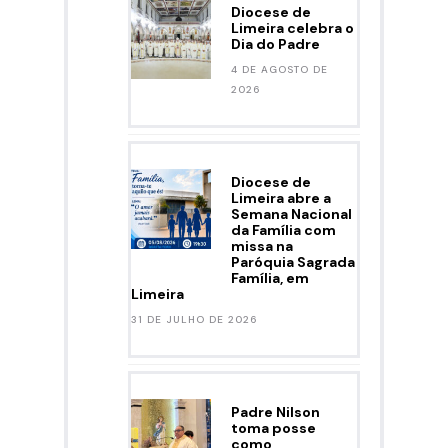
Diocese de
Limeira celebra o
Dia do Padre
4 DE AGOSTO DE
2026
Diocese de
Limeira abre a
Semana Nacional
da Família com
missa na
Paróquia Sagrada
Família, em
Limeira
31 DE JULHO DE 2026
Padre Nilson
toma posse
como