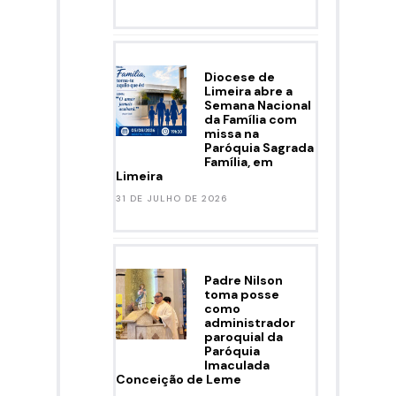
Diocese de
Limeira abre a
Semana Nacional
da Família com
missa na
Paróquia Sagrada
Família, em
Limeira
31 DE JULHO DE 2026
Padre Nilson
toma posse
como
administrador
paroquial da
Paróquia
Imaculada
Conceição de Leme