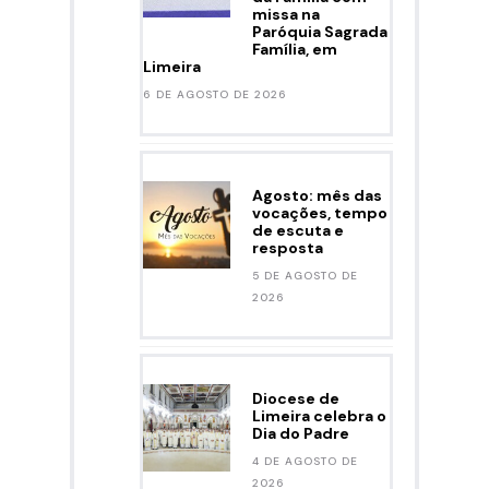
missa na
Paróquia Sagrada
Família, em
Limeira
6 DE AGOSTO DE 2026
Agosto: mês das
vocações, tempo
de escuta e
resposta
5 DE AGOSTO DE
2026
Diocese de
Limeira celebra o
Dia do Padre
4 DE AGOSTO DE
2026