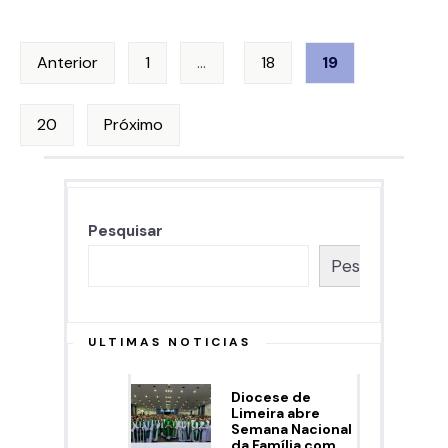
Paginação
Anterior
1
…
18
19
de
20
Próximo
posts
Pesquisar
Pesquisar
ULTIMAS NOTICIAS
Diocese de
Limeira abre
Semana Nacional
da Família com