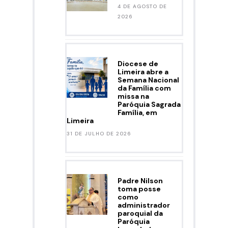
4 DE AGOSTO DE
2026
Diocese de
Limeira abre a
Semana Nacional
da Família com
missa na
Paróquia Sagrada
Família, em
Limeira
31 DE JULHO DE 2026
Padre Nilson
toma posse
como
administrador
paroquial da
Paróquia