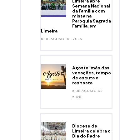
Limeira abre
Semana Nacional
da Família com
missa na
Paróquia Sagrada
Família, em
Limeira
6 DE AGOSTO DE 2026
Agosto: mês das
vocações, tempo
de escuta e
resposta
5 DE AGOSTO DE
2026
Diocese de
Limeira celebra o
Dia do Padre