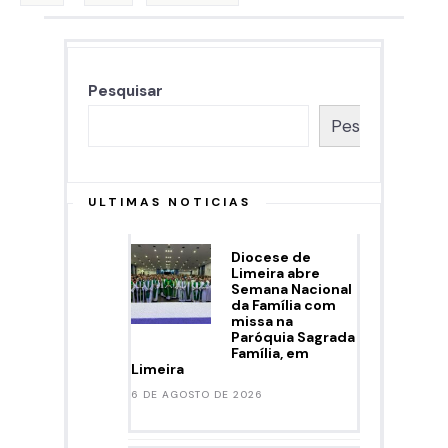
posts
Pesquisar
Pesquisar
ULTIMAS NOTICIAS
Diocese de
Limeira abre
Semana Nacional
da Família com
missa na
Paróquia Sagrada
Família, em
Limeira
6 DE AGOSTO DE 2026