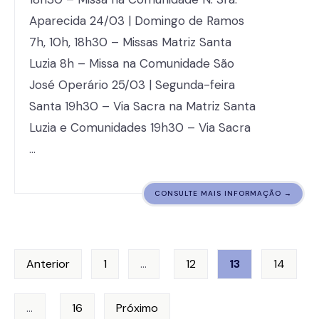
Aparecida 24/03 | Domingo de Ramos
7h, 10h, 18h30 – Missas Matriz Santa
Luzia 8h – Missa na Comunidade São
José Operário 25/03 | Segunda-feira
Santa 19h30 – Via Sacra na Matriz Santa
Luzia e Comunidades 19h30 – Via Sacra
…
CONSULTE MAIS INFORMAÇÃO →
Paginação
Anterior
1
…
12
13
14
de
…
16
Próximo