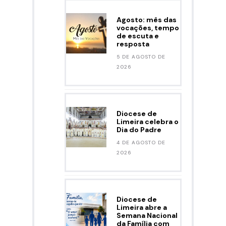
Agosto: mês das
vocações, tempo
de escuta e
resposta
5 DE AGOSTO DE
2026
Diocese de
Limeira celebra o
Dia do Padre
4 DE AGOSTO DE
2026
Diocese de
Limeira abre a
Semana Nacional
da Família com