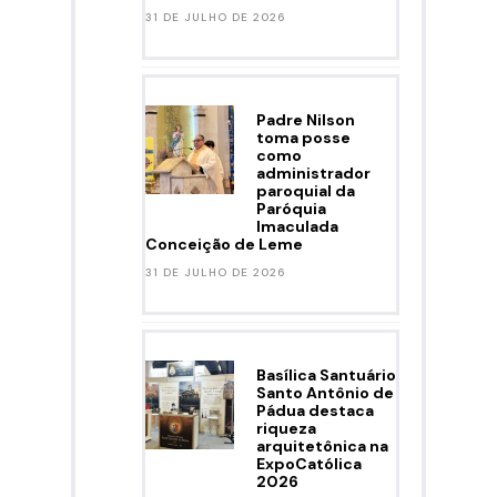
31 DE JULHO DE 2026
Padre Nilson
toma posse
como
administrador
paroquial da
Paróquia
Imaculada
Conceição de Leme
31 DE JULHO DE 2026
Basílica Santuário
Santo Antônio de
Pádua destaca
riqueza
arquitetônica na
ExpoCatólica
2026