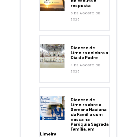
de escuta e
resposta
5 DE AGOSTO DE
2026
Diocese de
Limeira celebra o
Dia do Padre
4 DE AGOSTO DE
2026
Diocese de
Limeira abre a
Semana Nacional
da Família com
missa na
Paróquia Sagrada
Família, em
Limeira