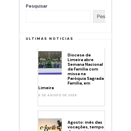
Pesquisar
Pesquisar
ULTIMAS NOTICIAS
Diocese de
Limeira abre
Semana Nacional
da Família com
missa na
Paróquia Sagrada
Família, em
Limeira
6 DE AGOSTO DE 2026
Agosto: mês das
vocações, tempo